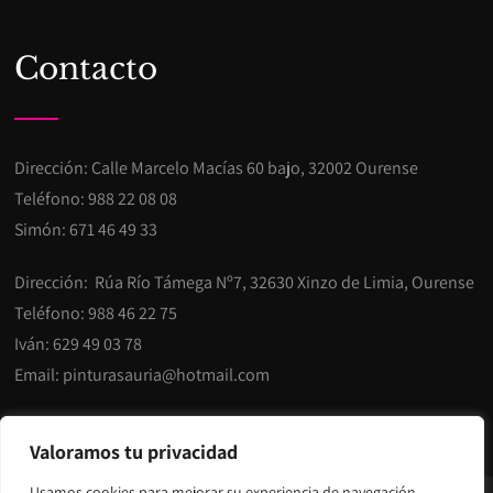
Contacto
Dirección: Calle Marcelo Macías 60 bajo, 32002 Ourense
Teléfono:
988 22 08 08
Simón:
671 46 49 33
Dirección: Rúa Río Támega Nº7, 32630 Xinzo de Limia, Ourense
Teléfono:
988 46 22 75
Iván:
629 49 03 78
Email:
pinturasauria@hotmail.com
Valoramos tu privacidad
Usamos cookies para mejorar su experiencia de navegación,