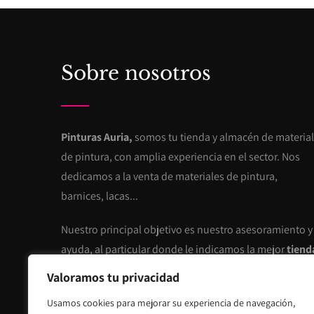
Sobre nosotros
Pinturas Auria,
somos tu tienda y almacén de material
de pintura, con amplia experiencia en el sector. Nos
dedicamos a la venta de materiales de pintura,
barnices, lacas...
Nuestro principal objetivo es nuestro asesoramiento y
ayuda, al particular donde le indicamos la mejor
tiend
de materiales de pintura en Ourense
, ofreciendo
Valoramos tu privacidad
servicios de calidad, y miles de colores al instante en
Usamos cookies para mejorar su experiencia de navegación,
todo tipo de pinturas.