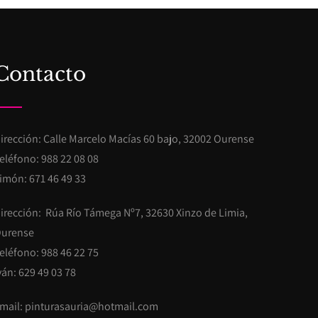
Contacto
irección: Calle Marcelo Macías 60 bajo, 32002 Ourense
eléfono:
988 22 08 08
imón:
671 46 49 33
irección: Rúa Río Támega Nº7, 32630 Xinzo de Limia,
urense
eléfono:
988 46 22 75
ván:
629 49 03 78
mail:
pinturasauria@hotmail.com