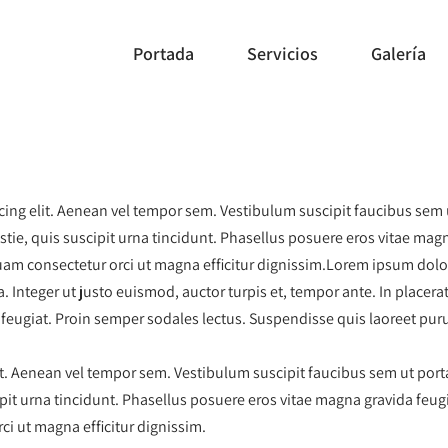
Portada
Servicios
Galería
ing elit. Aenean vel tempor sem. Vestibulum suscipit faucibus sem ut
stie, quis suscipit urna tincidunt. Phasellus posuere eros vitae mag
am consectetur orci ut magna efficitur dignissim.Lorem ipsum dolor 
Integer ut justo euismod, auctor turpis et, tempor ante. In placerat
feugiat. Proin semper sodales lectus. Suspendisse quis laoreet puru
t. Aenean vel tempor sem. Vestibulum suscipit faucibus sem ut porta
cipit urna tincidunt. Phasellus posuere eros vitae magna gravida feu
ci ut magna efficitur dignissim.