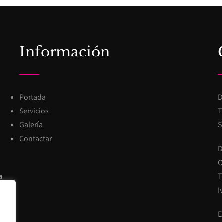
Información
Portada
D
Servicios
T
Galería
S
Contactar
D
O
a
T
I
E